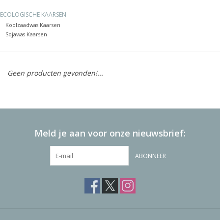
ECOLOGISCHE KAARSEN
Vierkante Kaarsen
Koolzaadwas Kaarsen
Sojawas Kaarsen
Ecologische Kaarsen
Geen producten gevonden!...
Kerst Kaarsen
WaxMelts
Meld je aan voor onze nieuwsbrief:
ABONNEER