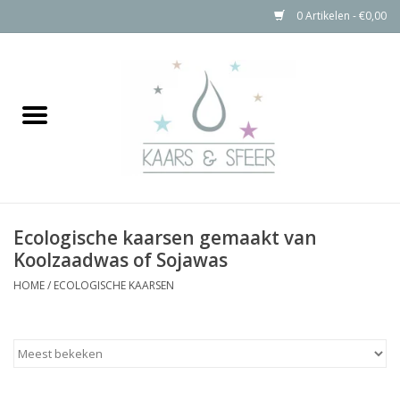
0 Artikelen - €0,00
Home
Kaarsen
Bolkaarsen
Ecologische kaarsen gemaakt van
Stompkaarsen Rustiek
Koolzaadwas of Sojawas
HOME
/
ECOLOGISCHE KAARSEN
Buitenkaarsen
Kaarsen Accessoires
Aanbiedingen