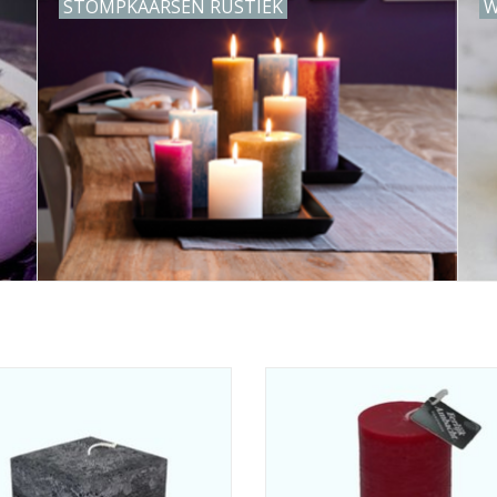
STOMPKAARSEN RUSTIEK
W
 met rustieke uitstraling met een
Rustieke Stompkaars met een g
ng van 10 bij 10 cm breed en 10 cm
afmeting van 68 x 200 mm in de 
n de kleur zwart. Deze kaarsen zijn
Rood. Deze handgemaakte grote k
e hand gemaakt en met de beste
volledig gekleurd en heeft circ
toffen vervaardigd. Branduren: ca.
branduren.
90 uur.