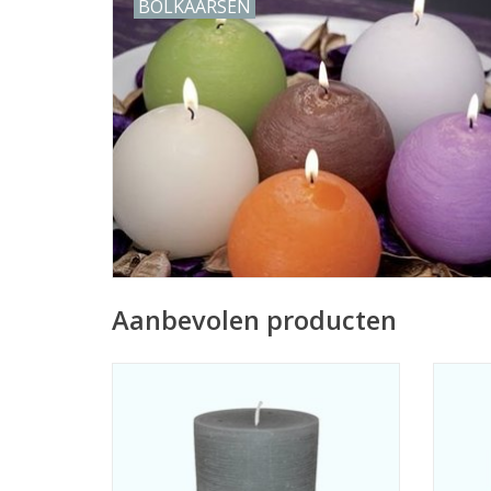
BOLKAARSEN
Aanbevolen producten
Grote kaars in ronde vorm van Ø 10 cm en
Kaars
een hoogte van 16 cm. De buitenkant heeft
afmeti
een rustieke uitstraling door de techniek
hoog i
die bij het fabriceren is gebruikt.
met d
Brandduur 120+ uur.
gronds