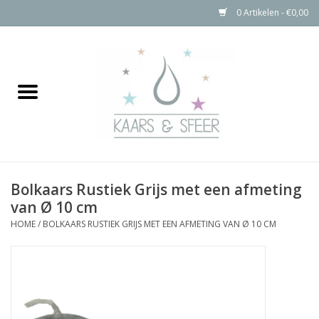
0 Artikelen - €0,00
Home
Kaarsen
Bolkaarsen
Bolkaars Rustiek Grijs met een afmeting
Stompkaarsen Rustiek
van Ø 10 cm
HOME
/
BOLKAARS RUSTIEK GRIJS MET EEN AFMETING VAN Ø 10 CM
Buitenkaarsen
Kaarsen Accessoires
Aanbiedingen