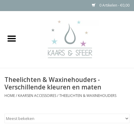
0 Artikelen - €0,00
Home
Kaarsen
Bolkaarsen
Theelichten & Waxinehouders -
Stompkaarsen Rustiek
Verschillende kleuren en maten
HOME
/
KAARSEN ACCESSOIRES
/
THEELICHTEN & WAXINEHOUDERS
Buitenkaarsen
Kaarsen Accessoires
Aanbiedingen