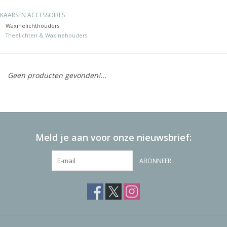
KAARSEN ACCESSOIRES
Vierkante Kaarsen
Waxinelichthouders
Theelichten & Waxinehouders
Ecologische Kaarsen
Geen producten gevonden!...
Kerst Kaarsen
WaxMelts
Meld je aan voor onze nieuwsbrief:
ABONNEER