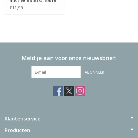
Rustiek Rood Ø 10x16
cm
€11,95
Meld je aan voor onze nieuwsbrief:
ABONNEER
Klantenservice
Producten