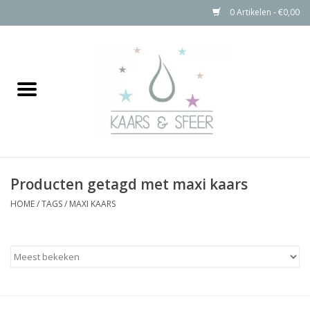
0 Artikelen - €0,00
Home
Kaarsen
Bolkaarsen
Producten getagd met maxi kaars
Stompkaarsen Rustiek
HOME
/
TAGS
/
MAXI KAARS
Buitenkaarsen
Kaarsen Accessoires
Aanbiedingen