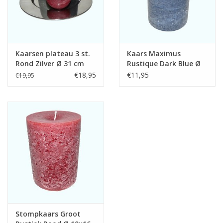
Kaarsen plateau 3 st.
Kaars Maximus
Rond Zilver Ø 31 cm
Rustique Dark Blue Ø
10x16 cm
€18,95
€11,95
€19,95
Stompkaars Groot