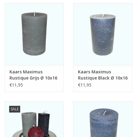
Vierkante Kaarsen
Ecologische Kaarsen
Kerst Kaarsen
WaxMelts
Kaars Maximus
Kaars Maximus
Rustique Grijs Ø 10x16
Rustique Black Ø 10x16
cm
cm
€11,95
€11,95
SALE