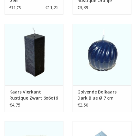
Geel
Rustique Oranje
6x6x10 cm
€11,25
€3,39
€11,75
Kaars Vierkant
Golvende Bolkaars
Rustique Zwart 6x6x16
Dark Blue Ø 7 cm
cm
€4,75
€2,50