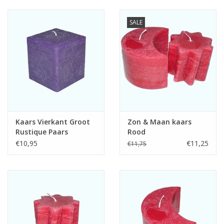
SALE
Kaars Vierkant Groot
Zon & Maan kaars
Rustique Paars
Rood
10x10x10 cm
€10,95
€11,25
€11,75