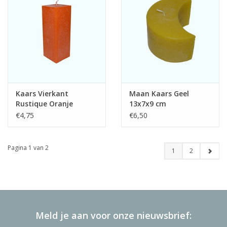
Kaars Vierkant
Maan Kaars Geel
Rustique Oranje
13x7x9 cm
6x6x16 cm
€4,75
€6,50
Pagina 1 van 2
1
2
Meld je aan voor onze nieuwsbrief: