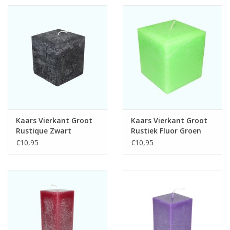
Vierkante Kaarsen
Ecologische Kaarsen
Kerst Kaarsen
WaxMelts
Kaars Vierkant Groot
Kaars Vierkant Groot
Rustique Zwart
Rustiek Fluor Groen
10x10x10 cm
10x10x10 cm
€10,95
€10,95