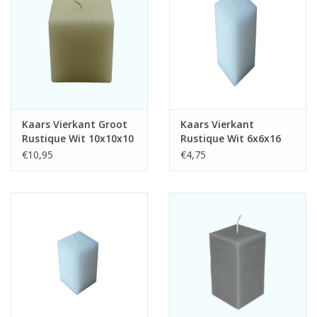
Kaars Vierkant Groot
Kaars Vierkant
Rustique Wit 10x10x10
Rustique Wit 6x6x16
cm
cm
€10,95
€4,75