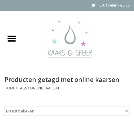
0 Artikelen - €0,00
Home
Kaarsen
Bolkaarsen
Producten getagd met online kaarsen
Stompkaarsen Rustiek
HOME
/
TAGS
/
ONLINE KAARSEN
Buitenkaarsen
Kaarsen Accessoires
Aanbiedingen