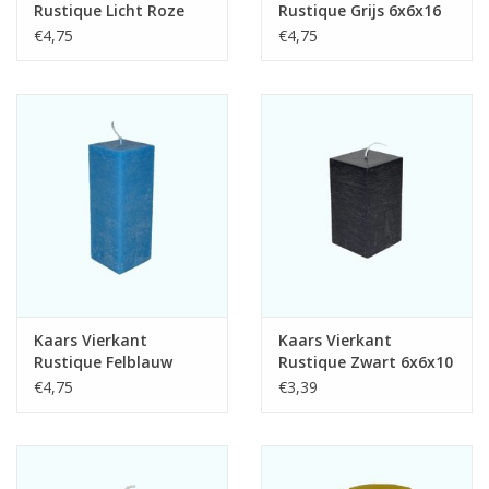
Rustique Licht Roze
Rustique Grijs 6x6x16
6x6x16 cm
cm
€4,75
€4,75
Kaars Vierkant
Kaars Vierkant
Rustique Felblauw
Rustique Zwart 6x6x10
6x6x16 cm
cm
€4,75
€3,39