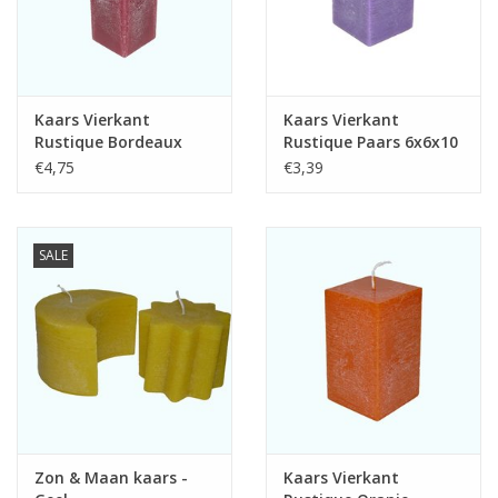
Kaars Vierkant
Kaars Vierkant
Rustique Bordeaux
Rustique Paars 6x6x10
Rood 6x6x16 cm
cm
€4,75
€3,39
SALE
Zon & Maan kaars -
Kaars Vierkant