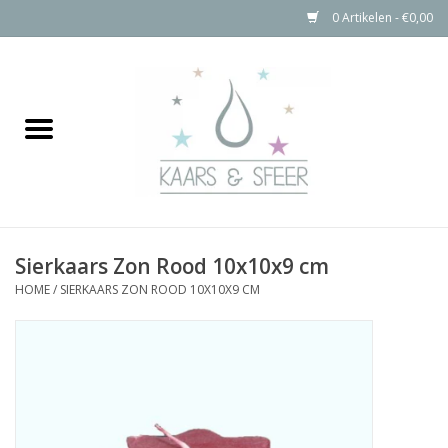
0 Artikelen - €0,00
Home
Kaarsen
Bolkaarsen
Sierkaars Zon Rood 10x10x9 cm
Stompkaarsen Rustiek
HOME
/
SIERKAARS ZON ROOD 10X10X9 CM
Buitenkaarsen
Kaarsen Accessoires
Aanbiedingen