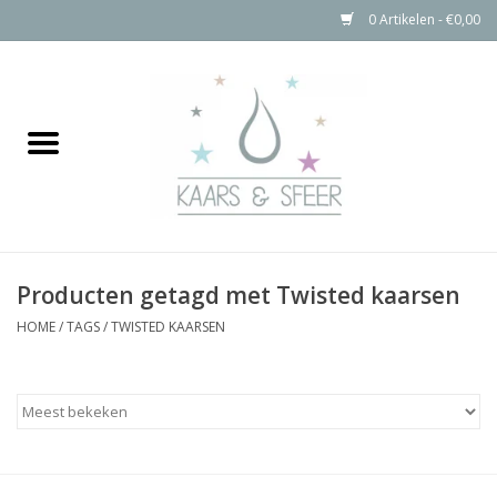
0 Artikelen - €0,00
Home
Kaarsen
Bolkaarsen
Producten getagd met Twisted kaarsen
Stompkaarsen Rustiek
HOME
/
TAGS
/
TWISTED KAARSEN
Buitenkaarsen
Kaarsen Accessoires
Aanbiedingen