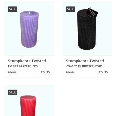
SALE
SALE
Vierkante Kaarsen
Ecologische Kaarsen
Kerst Kaarsen
WaxMelts
Stompkaars Twisted
Stompkaars Twisted
Paars Ø 8x16 cm
Zwart Ø 80x160 mm
€5,95
€5,95
€6,50
€6,50
SALE