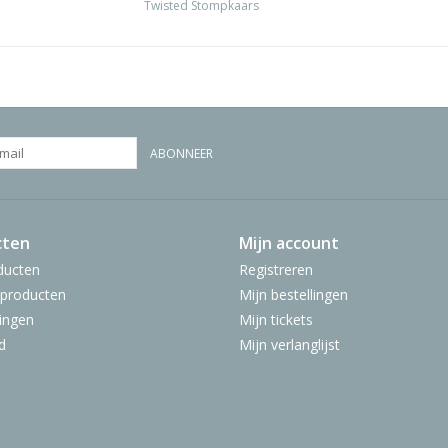
Twisted Stompkaars
ABONNEER
cten
Mijn account
ducten
Registreren
producten
Mijn bestellingen
ingen
Mijn tickets
d
Mijn verlanglijst