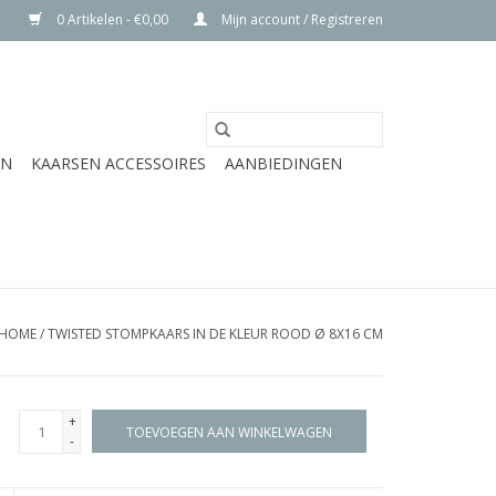
0 Artikelen - €0,00
Mijn account / Registreren
EN
KAARSEN ACCESSOIRES
AANBIEDINGEN
HOME
/
TWISTED STOMPKAARS IN DE KLEUR ROOD Ø 8X16 CM
+
TOEVOEGEN AAN WINKELWAGEN
-