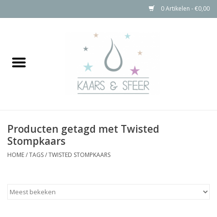
0 Artikelen - €0,00
Home
Kaarsen
Bolkaarsen
Producten getagd met Twisted
Stompkaarsen Rustiek
Stompkaars
HOME
/
TAGS
/
TWISTED STOMPKAARS
Buitenkaarsen
Kaarsen Accessoires
Aanbiedingen