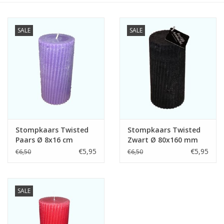
Vierkante Kaarsen
SALE
SALE
Ecologische Kaarsen
Kerst Kaarsen
WaxMelts
Stompkaars Twisted
Stompkaars Twisted
Paars Ø 8x16 cm
Zwart Ø 80x160 mm
€5,95
€5,95
€6,50
€6,50
SALE